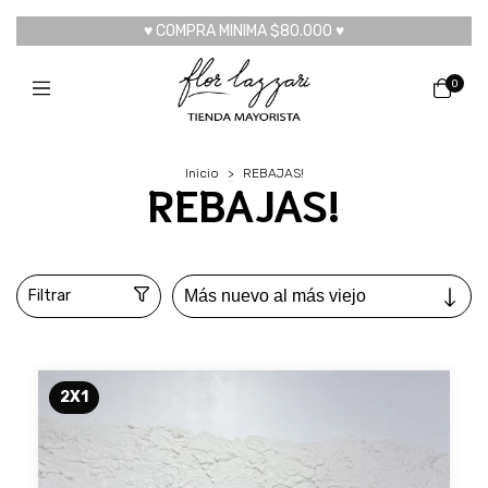
♥ COMPRA MINIMA $80.000 ♥
0
Inicio
>
REBAJAS!
REBAJAS!
Filtrar
2X1