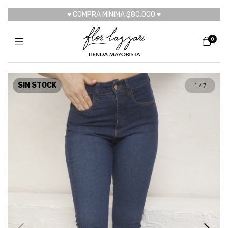
♥ COMPRA MINIMA $80.000 ♥
0
SIN STOCK
1
/
7