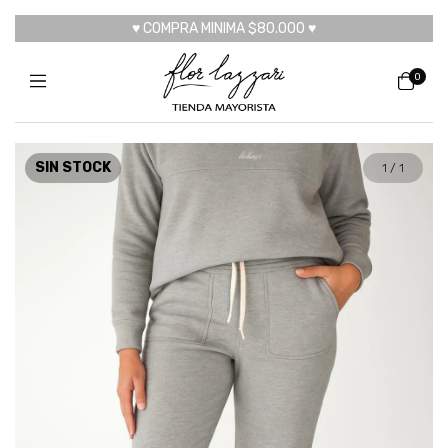
♥ COMPRA MINIMA $80.000 ♥
0
SIN STOCK
1
/
1