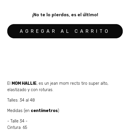
¡No te lo pierdas, es el último!
MEDIOS DE ENVÍO
CALCULAR
No sé mi código postal
El
MOM HALLIE
, es un jean mom recto tiro super alto,
elastizado y con roturas.
Talles: 34 al 48
Medidas (en
centímetros
)
- Talle 34 -
Cintura: 65