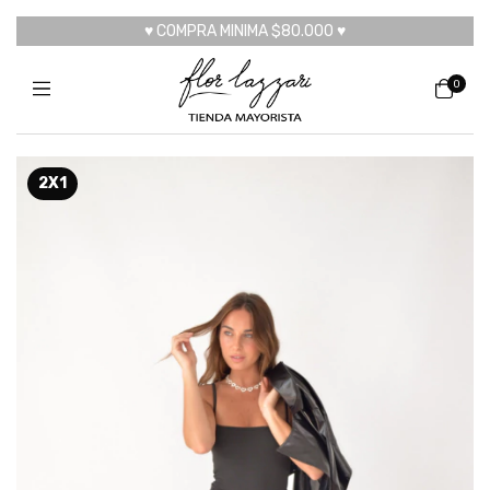
♥ COMPRA MINIMA $80.000 ♥
0
2X1